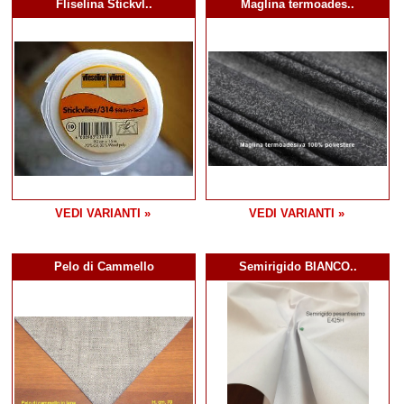
Fliselina Stickvl..
Maglina termoades..
VEDI VARIANTI »
VEDI VARIANTI »
Pelo di Cammello
Semirigido BIANCO..