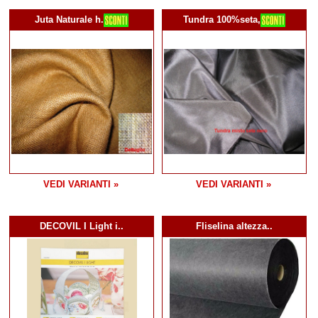
Juta Naturale h.
Tundra 100%seta,
VEDI VARIANTI »
VEDI VARIANTI »
DECOVIL I Light i..
Fliselina altezza..