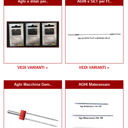
Aghi e ditali per..
AGHI e SET per FI..
VEDI VARIANTI »
VEDI VARIANTI »
Aghi Macchina Gem..
AGHI Materassaio