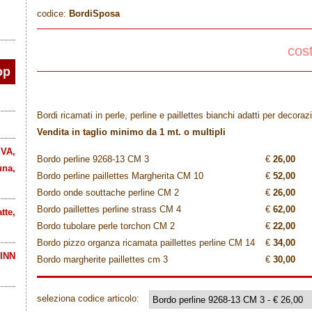
codice:
BordiSposa
cos
op
Bordi ricamati in perle, perline e paillettes bianchi adatti per decoraz
Vendita in taglio minimo da 1 mt. o multipli
VA,
Bordo perline 9268-13 CM 3
€
26,00
una,
Bordo perline paillettes Margherita CM 10
€
52,00
Bordo onde souttache perline CM 2
€
26,00
Bordo paillettes perline strass CM 4
€
62,00
tte,
Bordo tubolare perle torchon CM 2
€
22,00
Bordo pizzo organza ricamata paillettes perline CM 14
€
34,00
INN
Bordo margherite paillettes cm 3
€
30,00
seleziona codice articolo: