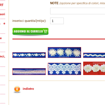
NOTE
(opzione per specifica di colori, mis
RT
sori
inserisci quantita'(mt/pz):
a e
le
ci,
indietro