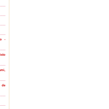
lo -
isto
ami,
e de