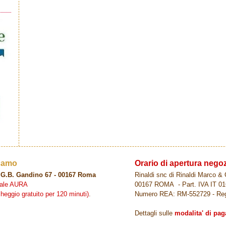
icamo
Orario di apertura neg
ia G.B. Gandino 67 - 00167 Roma
Rinaldi snc di Rinaldi Marco & C
ciale AURA
00167 ROMA - Part. IVA IT 0
archeggio gratuito per 120 minuti)
.
Numero REA: RM-552729 - Re
Dettagli sulle
modalita' di pa