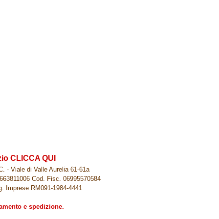
ozio CLICCA QUI
. - Viale di Valle Aurelia 61-61a
1663811006 Cod. Fisc. 06995570584
g. Imprese RM091-1984-4441
gamento e spedizione.